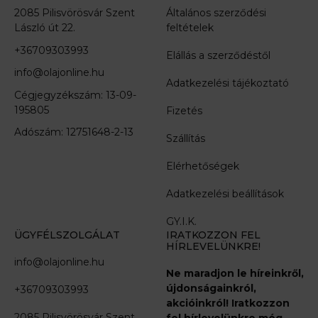
2085 Pilisvörösvár Szent
Általános szerződési
László út 22.
feltételek
+36709303993
Elállás a szerződéstől
info@olajonline.hu
Adatkezelési tájékoztató
Cégjegyzékszám:
13-09-
195805
Fizetés
Adószám:
12751648-2-13
Szállítás
Elérhetőségek
Adatkezelési beállítások
GY.I.K.
ÜGYFÉLSZOLGÁLAT
IRATKOZZON FEL
HÍRLEVELÜNKRE!
info@olajonline.hu
Ne maradjon le híreinkről,
újdonságainkról,
+36709303993
akcióinkról! Iratkozzon
2085 Pilisvörösvár Szent