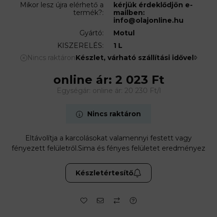
Mikor lesz újra elérhető a
kérjük érdeklődjön e-
termék?:
mailben:
info@olajonline.hu
Gyártó:
Motul
KISZERELÉS:
1 L
Nincs raktáron
Készlet, várható szállítási idővel
online ár:
2 023
Ft
Egységár: online ár:
20 230
Ft/l
Nincs raktáron
Eltávolítja a karcolásokat valamennyi festett vagy
fényezett felületről.Sima és fényes felületet eredményez
Készletértesítő