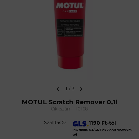
1
3
MOTUL Scratch Remover 0,1l
Cikkszám:
110168
Szállítás
:
1190 Ft-tól
INGYENES SZÁLLÍTÁS AKÁR 40.000Ft-
tól